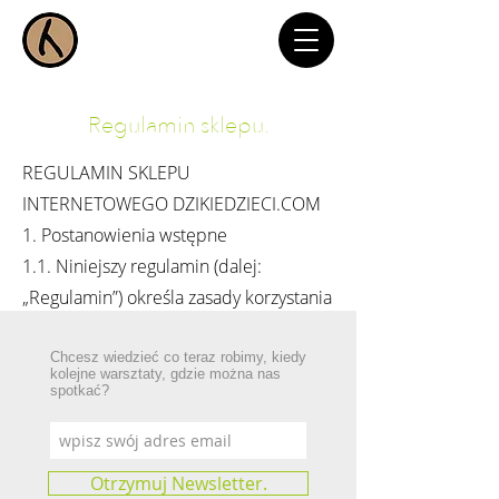
Regulamin sklepu.
REGULAMIN SKLEPU
INTERNETOWEGO DZIKIEDZIECI.COM
1. Postanowienia wstępne
1.1. Niniejszy regulamin (dalej:
„Regulamin”) określa zasady korzystania
ze sklepu internetowego znajdującego
się pod adresem URL:
Chcesz wiedzieć co teraz robimy, kiedy
kolejne warsztaty, gdzie można nas
http://dzikiedzieci.com
(dalej: „Sklep”).
spotkać?
1.2. Sklep prowadzony jest przez firmę
Anna Bera The Whole Elements z
Otrzymuj Newsletter.
siedzibą: Lechów 104 D, 26-004 Bieliny,