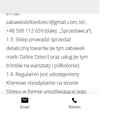
NIP:
6572745804
, REGON:
260776928
,
e-mail:
zabawkidzikiedzieci@gmail.com
, tel.:
+48 500 112 659
(dalej: „Sprzedawca”).
Powrót do góry
1.3. Sklep prowadzi sprzedaż
detaliczną towarów (w tym zabawek
marki Dzikie Dzieci) oraz usług (w tym
Strona główna
biletów na warsztaty i półkolonie).
O nas
1.4. Regulamin jest udostępniony
Klientowi nieodpłatnie na stronie
Regulamin Sklepu
Sklepu w formie umożliwiającej jego
Polityka prywatności
pobranie, utrwalenie i wydrukowanie.
Regulamin warsztatów
Email
Telefon
Standardy ochrony małoletnich w pracowni
2. Wymajania techniczne
Dzikie Dzieci
2.1. Do korzystania ze Sklepu,
przeglądania asortymentu oraz
składania zamówień niezbędne są: