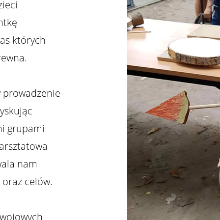
zieci
ntkę
zas których
rewna.
w prowadzenie
zyskując
mi grupami
arsztatowa
zwala nam
 oraz celów.
zwojowych