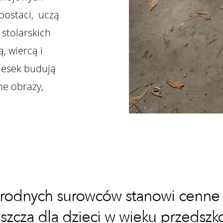
postaci, uczą
stolarskich
ą, wiercą i
 desek budują
ne obrazy,
orodnych surowców stanowi cenne
aszcza dla dzieci w wieku przedszk