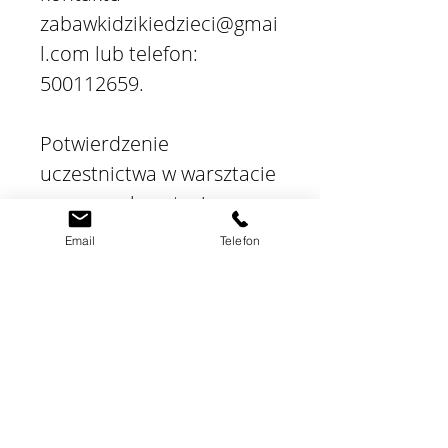
zabawkidzikiedzieci@gmai
l.com lub telefon:
500112659.
Potwierdzenie
uczestnictwa w warsztacie
oznacza akceptację
regulaminu, który
Email
Telefon
znajduje się na stronie
www.dzikiedzieci.com
Do zobaczenia!
Dodatkowe informacje